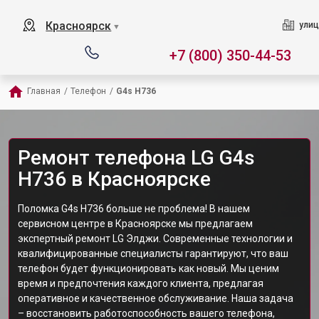
Красноярск
улиц
▼
+7 (800) 350-44-53
Главная
/
Телефон
/
G4s H736
Ремонт телефона LG G4s
H736 в Красноярске
Поломка G4s H736 больше не проблема! В нашем
сервисном центре в Красноярске мы предлагаем
экспертный ремонт LG Элджи. Современные технологии и
квалифицированные специалисты гарантируют, что ваш
телефон будет функционировать как новый. Мы ценим
время и предпочтения каждого клиента, предлагая
оперативное и качественное обслуживание. Наша задача
– восстановить работоспособность вашего телефона,