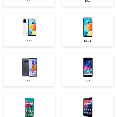
K51
K52
K62
K62+
K71
K8X