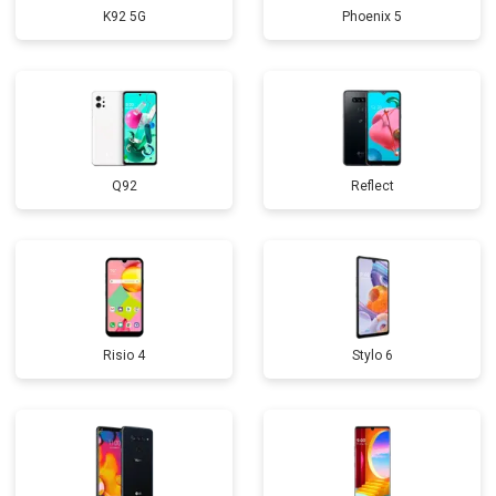
K92 5G
Phoenix 5
Q92
Reflect
Risio 4
Stylo 6