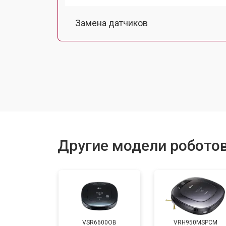
Замена датчиков
Калибровка
Восстановление колеса
Замена комплекта щеток
Другие модели робото
VSR6600OB
VRH950MSPCM