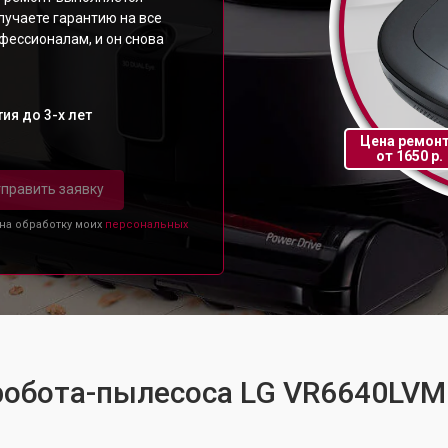
лучаете гарантию на все
фессионалам, и он снова
ия до 3-х лет
Цена ремон
от 1650 р.
править заявку
 на обработку моих
персональных
 робота-пылесоса LG VR6640LVM