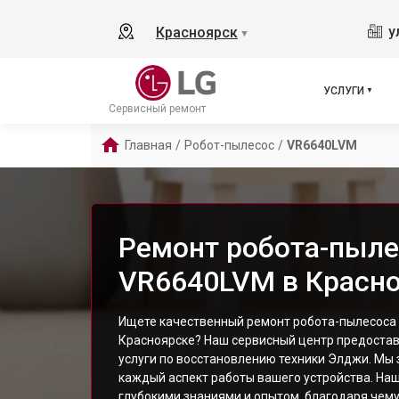
у
Красноярск
▼
УСЛУГИ
Сервисный ремонт
Главная
/
Робот-пылесос
/
VR6640LVM
Ремонт робота-пыле
VR6640LVM в Красн
Ищете качественный ремонт робота-пылесоса
Красноярске? Наш сервисный центр предоста
услуги по восстановлению техники Элджи. Мы 
каждый аспект работы вашего устройства. На
глубокими знаниями и опытом, благодаря чем