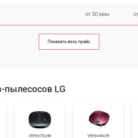
от 50 мин
о
от 60 мин
о
Показать весь прайс
от 50 мин
о
от 80 мин
о
в-пылесосов LG
VRF6670LVM
VRF6640LVR