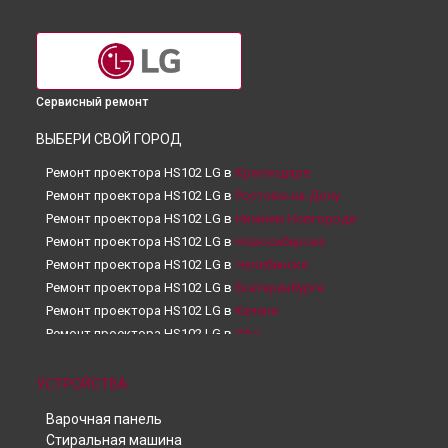
Сервисный ремонт
ВЫБЕРИ СВОЙ ГОРОД
Ремонт проектора HS102 LG в
Краснодаре
Ремонт проектора HS102 LG в
Ростове-на-Дону
Ремонт проектора HS102 LG в
Нижнем Новгороде
Ремонт проектора HS102 LG в
Новосибирске
Ремонт проектора HS102 LG в
Челябинске
Ремонт проектора HS102 LG в
Екатеринбурге
Ремонт проектора HS102 LG в
Казани
Ремонт проектора HS102 LG в
Уфе
Ремонт проектора HS102 LG в
Воронеже
Ремонт проектора HS102 LG в
Волгограде
УСТРОЙСТВА
Ремонт проектора HS102 LG в
Барнауле
Варочная панель
Ремонт проектора HS102 LG в
Ижевске
Стиральная машина