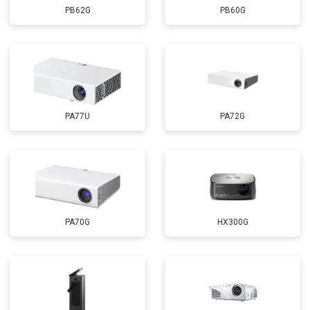
PB62G
PB60G
PA77U
PA72G
PA70G
HX300G