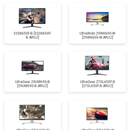
32GK650F-B [32GK650F-
UltraWide 29WK600-W
B.ARUZ]
[29WK600-W.ARUZ]
UltraGear 29UM69G-B
UltraGear 27GL650F-B
[29UM69G-B.ARUZ]
[27GL650F-B.ARUZ]