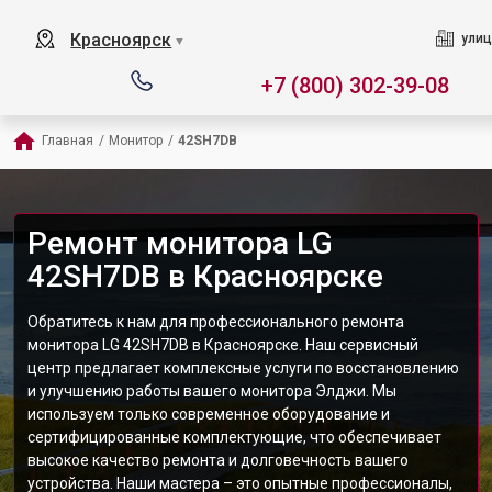
Красноярск
улиц
▼
+7 (800) 302-39-08
Главная
/
Монитор
/
42SH7DB
Ремонт монитора LG
42SH7DB в Красноярске
Обратитесь к нам для профессионального ремонта
монитора LG 42SH7DB в Красноярске. Наш сервисный
центр предлагает комплексные услуги по восстановлению
и улучшению работы вашего монитора Элджи. Мы
используем только современное оборудование и
сертифицированные комплектующие, что обеспечивает
высокое качество ремонта и долговечность вашего
устройства. Наши мастера – это опытные профессионалы,